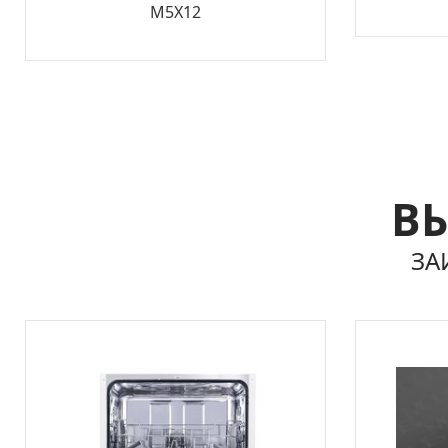
М5Х12
ВЫ
ЗА