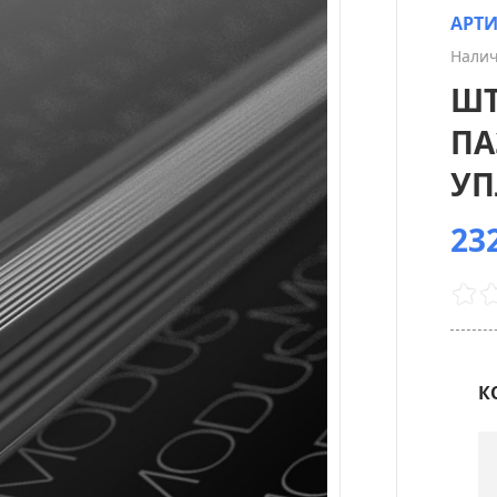
АРТ
Налич
ШТ
ПА
УП
232
К