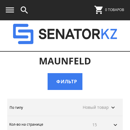
0 ТОВАРОВ
MAUNFELD
ФИЛЬТР
Новый товар
По типу
Кол-во на странице
15