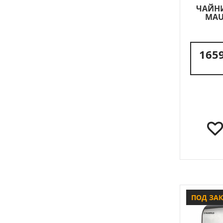
ЧАЙН
MAU
1659
ПОД ЗА