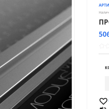
АРТ
Налич
ПР
506
К