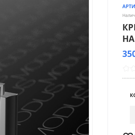
АРТ
Налич
КР
НА
350
К