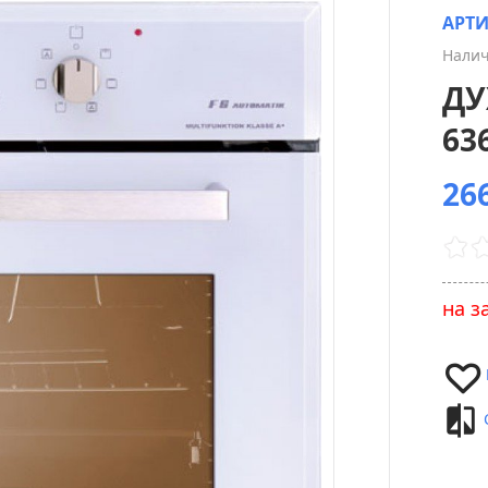
АРТ
Налич
ДУ
63
26
на з