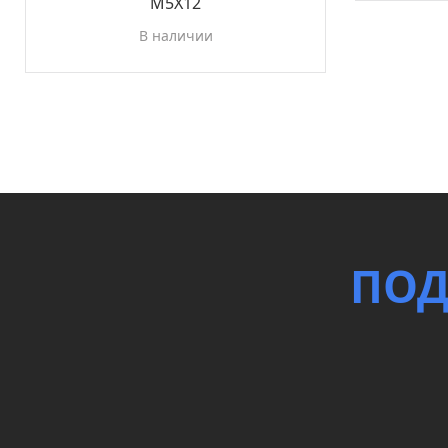
М5Х12
В наличии
ПОД